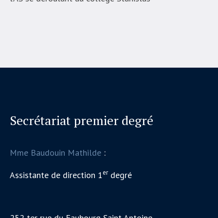
Secrétariat premier degré
Mme Baudouin Mathilde
:
er
Assistante de direction 1
degré
252 ter rue du Faubourg Saint Antoine