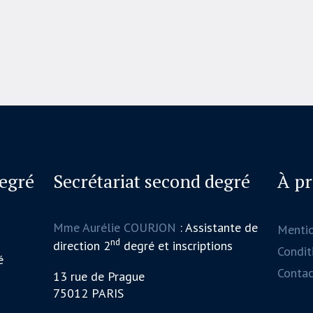
degré
Secrétariat second degré
À p
Mme Aurélie COURJON
: Assistante de
Menti
nd
direction 2
degré et inscriptions
Conditi
é
Contac
13 rue de Prague
75012 PARIS