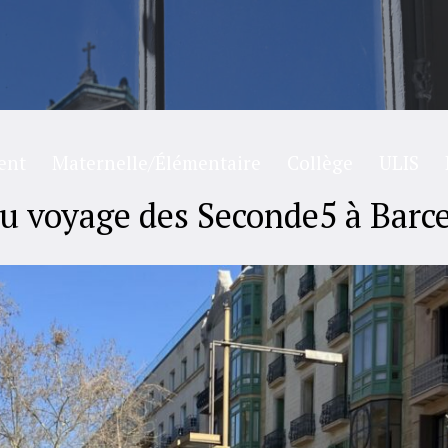
ent
Maternelle/Élémentaire
Collège
ULIS
du voyage des Seconde5 à Barc