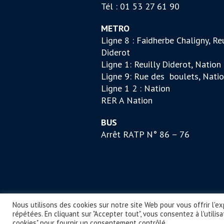
Tél : 01 53 27 61 90
METRO
Ligne 8 : Faidherbe Chaligny, Reu
Diderot
Ligne 1: Reuilly Diderot, Nation
Ligne 9: Rue des boulets, Nati
Ligne 1 2 : Nation
RER A Nation
BUS
Arrêt RATP N° 86 – 76
Nous utilisons des cookies sur notre site Web pour vous offrir l'e
répétées. En cliquant sur "Accepter tout", vous consentez à l'utili
ESSPF © 2025 / Tous droits rés
cookies" pour fournir un consentement contrôlé.