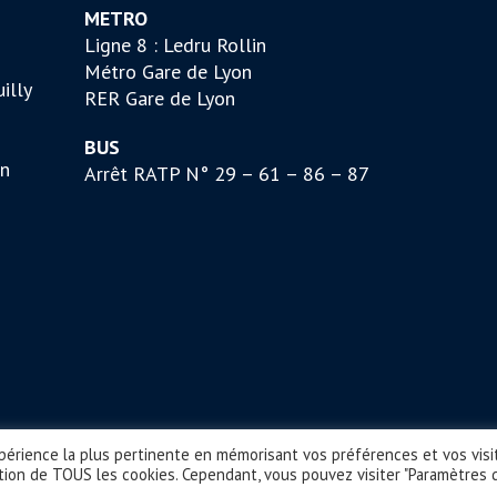
METRO
Ligne 8 : Ledru Rollin
Métro Gare de Lyon
illy
RER Gare de Lyon
BUS
on
Arrêt RATP N° 29 – 61 – 86 – 87
xpérience la plus pertinente en mémorisant vos préférences et vos visi
sation de TOUS les cookies. Cependant, vous pouvez visiter "Paramètres 
ervés