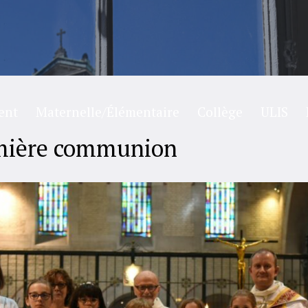
ent
Maternelle/Élémentaire
Collège
ULIS
mière communion