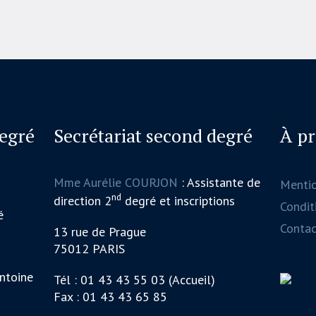
degré
Secrétariat second degré
À p
Mme Aurélie COURJON
: Assistante de
Menti
nd
direction 2
degré et inscriptions
Conditi
é
Contac
13 rue de Prague
75012 PARIS
ntoine
Tél : 01 43 43 55 03 (Accueil)
Fax : 01 43 43 65 85