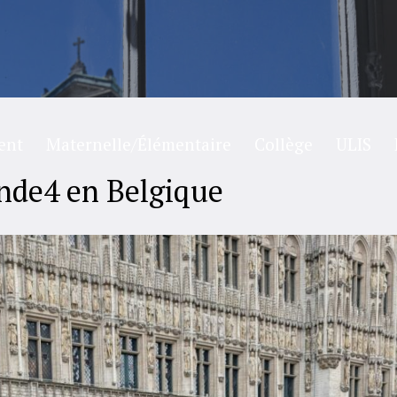
ent
Maternelle/Élémentaire
Collège
ULIS
nde4 en Belgique