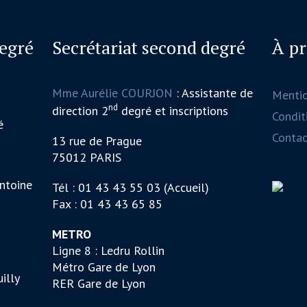
degré
Secrétariat second degré
À p
Mme Aurélie COURJON
: Assistante de
Menti
nd
direction 2
degré et inscriptions
Conditi
é
Contac
13 rue de Prague
75012 PARIS
ntoine
Tél : 01 43 43 55 03 (Accueil)
Fax : 01 43 43 65 85
METRO
Ligne 8 : Ledru Rollin
Métro Gare de Lyon
illy
RER Gare de Lyon