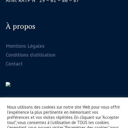
Arrêt RATP N° 29 – 61 – 86 – 87
À propos
Mentions Légales
Conditions d’utilisation
Contact
Nous utilisons des cookies sur notre site Web pour vous offrir
l'expérience la plus pertinente en mémorisant vos
préférences et vos visites répétées. En cliquant sur "Accepter
tout", vous consentez à l'utilisation de TOUS les cookies.
Cependant, vous pouvez visiter "Paramètres des cookies" pour