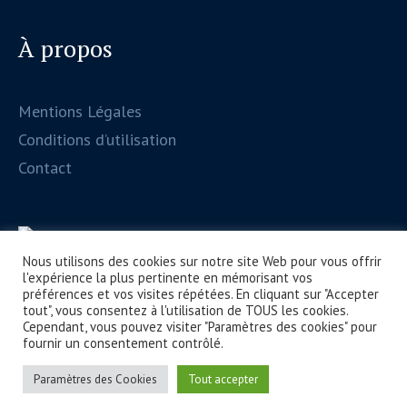
À propos
Mentions Légales
Conditions d’utilisation
Contact
Nous utilisons des cookies sur notre site Web pour vous offrir
l'expérience la plus pertinente en mémorisant vos
préférences et vos visites répétées. En cliquant sur "Accepter
tout", vous consentez à l'utilisation de TOUS les cookies.
Cependant, vous pouvez visiter "Paramètres des cookies" pour
fournir un consentement contrôlé.
Paramètres des Cookies
Tout accepter
ESSPF © 2025 / Tous droits réservés