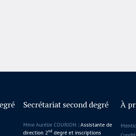
degré
Secrétariat second degré
À p
Mme Aurélie COURJON
: Assistante de
Menti
nd
direction 2
degré et inscriptions
Conditi