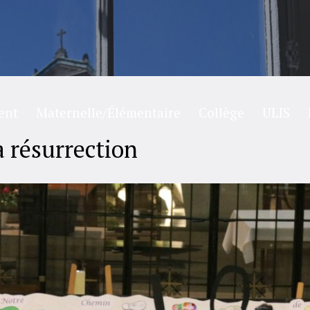
ent
Maternelle/Élémentaire
Collège
ULIS
a résurrection