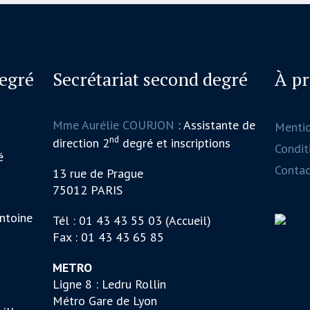
degré
Secrétariat second degré
À p
Mme Aurélie COURJON
: Assistante de
Menti
nd
direction 2
degré et inscriptions
Conditi
é
Contac
13 rue de Prague
75012 PARIS
ntoine
Tél : 01 43 43 55 03 (Accueil)
Fax : 01 43 43 65 85
METRO
Ligne 8 : Ledru Rollin
Métro Gare de Lyon