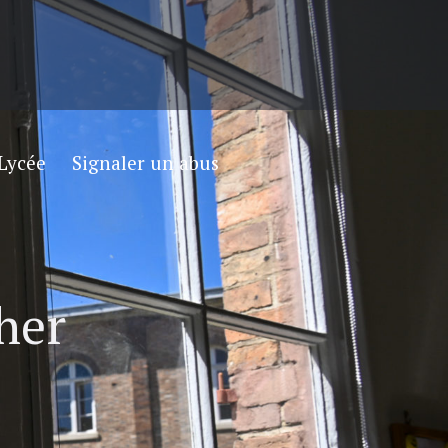
Lycée
Signaler un abus
her