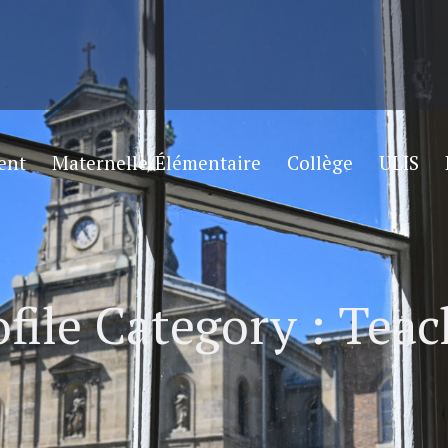
ent
Maternelle/Élémentaire
Collège
ULIS
ofile Category :
Teac