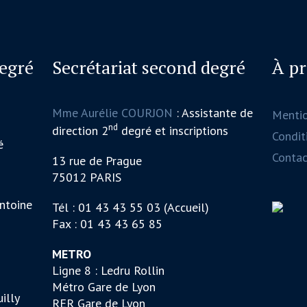
degré
Secrétariat second degré
À p
Mme Aurélie COURJON
: Assistante de
Menti
nd
direction 2
degré et inscriptions
Conditi
é
Contac
13 rue de Prague
75012 PARIS
ntoine
Tél : 01 43 43 55 03 (Accueil)
Fax : 01 43 43 65 85
METRO
Ligne 8 : Ledru Rollin
Métro Gare de Lyon
illy
RER Gare de Lyon